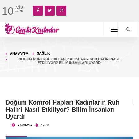
10
AĞU
2026
ANASAYFA
SAĞLIK
DOĞUM KONTROL HAPLARI KADINLARIN RUH HALINI NASIL
ETKILIYOR? BILIM İNSANLARI UYARDI
Doğum Kontrol Hapları Kadınların Ruh
Halini Nasıl Etkiliyor? Bilim İnsanları
Uyardı
26-08-2025
17:00