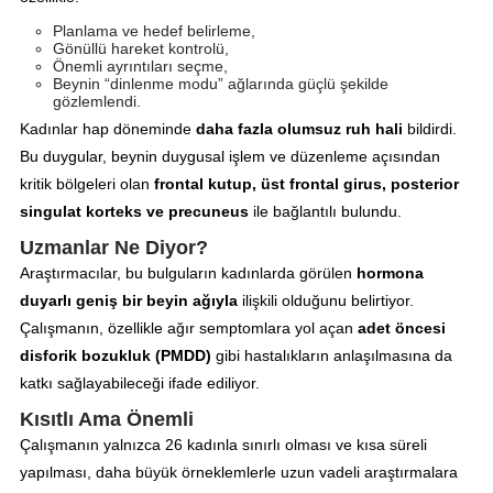
Planlama ve hedef belirleme,
Gönüllü hareket kontrolü,
Önemli ayrıntıları seçme,
Beynin “dinlenme modu” ağlarında güçlü şekilde
gözlemlendi.
Kadınlar hap döneminde
daha fazla olumsuz ruh hali
bildirdi.
Bu duygular, beynin duygusal işlem ve düzenleme açısından
kritik bölgeleri olan
frontal kutup, üst frontal girus, posterior
singulat korteks ve precuneus
ile bağlantılı bulundu.
Uzmanlar Ne Diyor?
Araştırmacılar, bu bulguların kadınlarda görülen
hormona
duyarlı geniş bir beyin ağıyla
ilişkili olduğunu belirtiyor.
Çalışmanın, özellikle ağır semptomlara yol açan
adet öncesi
disforik bozukluk (PMDD)
gibi hastalıkların anlaşılmasına da
katkı sağlayabileceği ifade ediliyor.
Kısıtlı Ama Önemli
Çalışmanın yalnızca 26 kadınla sınırlı olması ve kısa süreli
yapılması, daha büyük örneklemlerle uzun vadeli araştırmalara