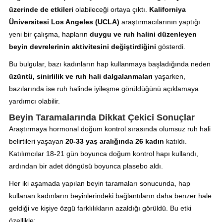
üzerinde de etkileri
olabileceği ortaya çıktı.
Kaliforniya
Üniversitesi Los Angeles (UCLA)
araştırmacılarının yaptığı
yeni bir çalışma, hapların
duygu ve ruh halini düzenleyen
beyin devrelerinin aktivitesini değiştirdiğini
gösterdi.
Bu bulgular, bazı kadınların hap kullanmaya başladığında neden
üzüntü, sinirlilik ve ruh hali dalgalanmaları
yaşarken,
bazılarında ise ruh halinde iyileşme görüldüğünü açıklamaya
yardımcı olabilir.
Beyin Taramalarında Dikkat Çekici Sonuçlar
Araştırmaya hormonal doğum kontrol sırasında olumsuz ruh hali
belirtileri yaşayan
20-33 yaş aralığında 26 kadın
katıldı.
Katılımcılar 18-21 gün boyunca doğum kontrol hapı kullandı,
ardından bir adet döngüsü boyunca plasebo aldı.
Her iki aşamada yapılan beyin taramaları sonucunda, hap
kullanan kadınların beyinlerindeki bağlantıların daha benzer hale
geldiği ve kişiye özgü farklılıkların azaldığı görüldü. Bu etki
özellikle: