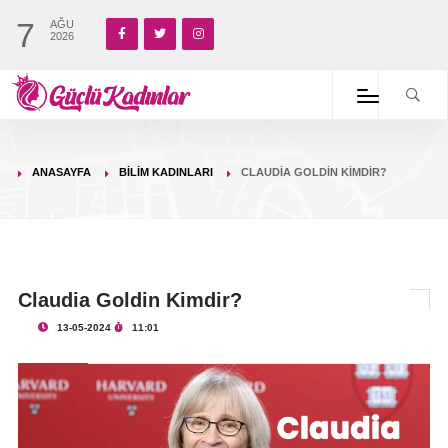
7
AĞU
2026
ANASAYFA
BILIM KADINLARI
CLAUDIA GOLDIN KIMDIR?
Claudia Goldin Kimdir?
13-05-2024
11:01