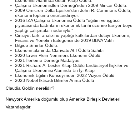
Ekonomisi Alanında Üstün Kitap Ödülü.
Çalışma Ekonomistleri Derneği'nden 2009 Mincer Ödülü.
2009 Omicron Delta Epsilon'dan John R. Commons Ödülü,
ekonomi toplumu onurlandırıyor.
2016 IZA Çalışma Ekonomisi Ödülü "eğitim ve işgücü
piyasasında kadınların ekonomik tarihi üzerine kariyer boyu
yaptığı çalışmalar nedeniyle."
Cinsiyet farkı analizine yaptığı katkılardan dolayı Ekonomi,
Finans ve Yönetim kategorisinde 2019 BBVA Vakfı
Bilgide Sınırlar Ödülü.
Ekonomi alanında Clarivate Atıf Ödülü Sahibi
2020 Erwin Plein Nemmers Ekonomi Ödülü.
2021 İlerleme Derneği Madalyası
2021 Richard A. Lester Kitap Ödülü Endüstriyel İlişkiler ve
Çalışma Ekonomisi Alanında En İyi Kitap
Ekonomik Eğitim Konseyi'nden 2022 Vizyon Ödülü
2023 Nobel İktisadi Bilimler Anma Ödülü
Claudia Goldin nerelidir?
Newyork Amerika doğumlu olup Amerika Birleşik Devletleri
Vatandaşıdır.