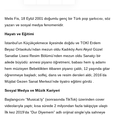
Melis Fis, 18 Eylül 2001 doğumlu genç bir Türk pop şarkıcısı, söz
yazarı ve sosyal medya fenomenidir.
Hayatı ve Eğitimi
İstanbul’un Küçükçekmece ilçesinde doğdu ve TOKİ Erdem
Beyaz Ortaokulu’ndan mezun oldu Kadıköy Avni Akyol Güzel
Sanatlar Lisesi Resim Bölümü’nden mezun oldu Sanatçı bir
ailede büyüdü: annesi piyano öğretmeni, babası hem iş adamı
hem müzisyen Bebeklikten itibaren piyano çaldı, 12 yaşında gitar
öğrenmeye başladı; solfej, dans ve resim dersleri aldı; 2016’da
Müjdat Gezen Sanat Merkezi’nde tiyatro eğitimi gördü .
Sosyal Medya ve Müzik Kariyeri
Başlangıcını “Musical.ly” (sonrasında TikTok) üzerinden cover
videolarıyla yaptı; kısa sürede 2 milyondan fazla takipçiye ulaştı
İlk kez 2019’da “Dur Diyemem” adlı orijinal single’ıyla sahneye