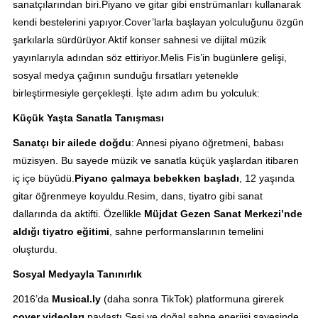
sanatçılarından biri.Piyano ve gitar gibi enstrümanları kullanarak
kendi bestelerini yapıyor.Cover’larla başlayan yolculuğunu özgün
şarkılarla sürdürüyor.Aktif konser sahnesi ve dijital müzik
yayınlarıyla adından söz ettiriyor.Melis Fis’in bugünlere gelişi,
sosyal medya çağının sunduğu fırsatları yetenekle
birleştirmesiyle gerçekleşti. İşte adım adım bu yolculuk:
Küçük Yaşta Sanatla Tanışması
Sanatçı bir ailede doğdu
: Annesi piyano öğretmeni, babası
müzisyen. Bu sayede müzik ve sanatla küçük yaşlardan itibaren
iç içe büyüdü.
Piyano çalmaya bebekken başladı
, 12 yaşında
gitar öğrenmeye koyuldu.Resim, dans, tiyatro gibi sanat
dallarında da aktifti. Özellikle
Müjdat Gezen Sanat Merkezi’nde
aldığı tiyatro eğitimi
, sahne performanslarının temelini
oluşturdu.
Sosyal Medyayla Tanınırlık
2016’da
Musical.ly
(daha sonra TikTok) platformuna girerek
cover videoları
paylaştı.Sesi ve doğal sahne enerjisi sayesinde