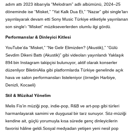
adım attı 2023 itibarıyla “Melodram” adlı albümünü, 2024–25
döneminde ise “Misket,” “Yat Kalk Dua Et,” “Nazar” gibi single’ları
yayınlayarak devam etti Sony Music Türkiye etiketiyle yayınlanan
son single'ı “Misket” müzikseverlerden olumlu ilgi gördü.
Performanslar & Dinleyici Kitlesi
YouTube’da “Misket,” “Ne Gelir Elimizden? (Akustik),” “Gülü
Sevdim Dikeni Battı (Akustik)” gibi videoları yayınlandı Yaklaşık
894 bin Instagram takipçisi bulunuyor, aktif olarak konserler
düzenliyor BiletiniAlia gibi platformlarda Türkiye genelinde açık
hava ve salon performansları listeleniyor (örneğin Harbiye,
Denizli, Kocaeli)
Stil & Müzikal Yönelim
Melis Fis’in müziği pop, indie-pop, R&B ve art-pop gibi türleri
harmanlayarak samimi ve duygusal bir tarz sunuyor. Söz-müziği
kendine ait, güçlü yorumuyla kısa sürede genç dinleyicilerin
favorisi hâline geldi.Sosyal medyadan yetişen yeni nesil pop