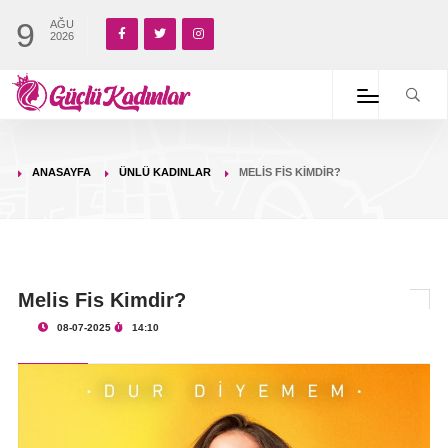
9
AĞU
2026
ANASAYFA
ÜNLÜ KADINLAR
MELIS FIS KIMDIR?
Melis Fis Kimdir?
08-07-2025
14:10