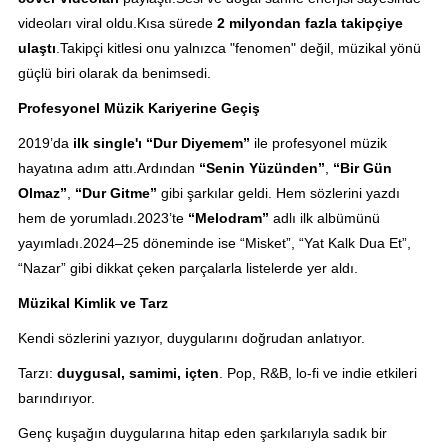
videoları viral oldu.Kısa sürede
2 milyondan fazla takipçiye
ulaştı
.Takipçi kitlesi onu yalnızca "fenomen" değil, müzikal yönü
güçlü biri olarak da benimsedi.
Profesyonel Müzik Kariyerine Geçiş
2019’da
ilk single'ı “Dur Diyemem”
ile profesyonel müzik
hayatına adım attı.Ardından
“Senin Yüzünden”
,
“Bir Gün
Olmaz”
,
“Dur Gitme”
gibi şarkılar geldi. Hem sözlerini yazdı
hem de yorumladı.2023’te
“Melodram”
adlı ilk albümünü
yayımladı.2024–25 döneminde ise “Misket”, “Yat Kalk Dua Et”,
“Nazar” gibi dikkat çeken parçalarla listelerde yer aldı.
Müzikal Kimlik ve Tarz
Kendi sözlerini yazıyor, duygularını doğrudan anlatıyor.
Tarzı:
duygusal, samimi, içten
. Pop, R&B, lo-fi ve indie etkileri
barındırıyor.
Genç kuşağın duygularına hitap eden şarkılarıyla sadık bir