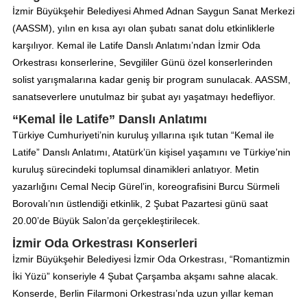
İzmir Büyükşehir Belediyesi Ahmed Adnan Saygun Sanat Merkezi
(AASSM), yılın en kısa ayı olan şubatı sanat dolu etkinliklerle
karşılıyor. Kemal ile Latife Danslı Anlatımı’ndan İzmir Oda
Orkestrası konserlerine, Sevgililer Günü özel konserlerinden
solist yarışmalarına kadar geniş bir program sunulacak. AASSM,
sanatseverlere unutulmaz bir şubat ayı yaşatmayı hedefliyor.
“Kemal İle Latife” Danslı Anlatımı
Türkiye Cumhuriyeti’nin kuruluş yıllarına ışık tutan “Kemal ile
Latife” Danslı Anlatımı, Atatürk’ün kişisel yaşamını ve Türkiye’nin
kuruluş sürecindeki toplumsal dinamikleri anlatıyor. Metin
yazarlığını Cemal Necip Gürel’in, koreografisini Burcu Sürmeli
Borovalı’nın üstlendiği etkinlik, 2 Şubat Pazartesi günü saat
20.00’de Büyük Salon’da gerçekleştirilecek.
İzmir Oda Orkestrası Konserleri
İzmir Büyükşehir Belediyesi İzmir Oda Orkestrası, “Romantizmin
İki Yüzü” konseriyle 4 Şubat Çarşamba akşamı sahne alacak.
Konserde, Berlin Filarmoni Orkestrası’nda uzun yıllar keman