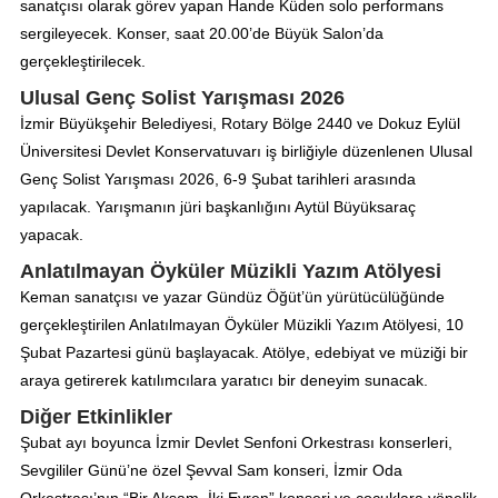
sanatçısı olarak görev yapan Hande Küden solo performans
sergileyecek. Konser, saat 20.00’de Büyük Salon’da
gerçekleştirilecek.
Ulusal Genç Solist Yarışması 2026
İzmir Büyükşehir Belediyesi, Rotary Bölge 2440 ve Dokuz Eylül
Üniversitesi Devlet Konservatuvarı iş birliğiyle düzenlenen Ulusal
Genç Solist Yarışması 2026, 6-9 Şubat tarihleri arasında
yapılacak. Yarışmanın jüri başkanlığını Aytül Büyüksaraç
yapacak.
Anlatılmayan Öyküler Müzikli Yazım Atölyesi
Keman sanatçısı ve yazar Gündüz Öğüt’ün yürütücülüğünde
gerçekleştirilen Anlatılmayan Öyküler Müzikli Yazım Atölyesi, 10
Şubat Pazartesi günü başlayacak. Atölye, edebiyat ve müziği bir
araya getirerek katılımcılara yaratıcı bir deneyim sunacak.
Diğer Etkinlikler
Şubat ayı boyunca İzmir Devlet Senfoni Orkestrası konserleri,
Sevgililer Günü’ne özel Şevval Sam konseri, İzmir Oda
Orkestrası’nın “Bir Akşam, İki Evren” konseri ve çocuklara yönelik