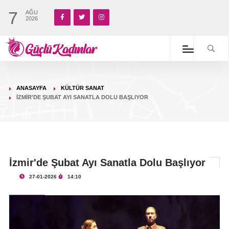
7
AĞU
2026
ANASAYFA
KÜLTÜR SANAT
İZMIR'DE ŞUBAT AYI SANATLA DOLU BAŞLIYOR
İzmir'de Şubat Ayı Sanatla Dolu Başlıyor
27-01-2026
14:10