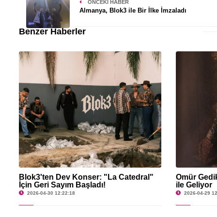
ÖNCEKI HABER
Almanya, Blok3 ile Bir İlke İmzaladı
Benzer Haberler
Blok3'ten Dev Konser: "La Catedral"
Ömür Gedik
İçin Geri Sayım Başladı!
ile Geliyor
2026-04-30 12:22:18
2026-04-29 12