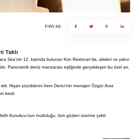
PAYLAŞ:
i Taktı
ra Sea’nin 12. katında bulunan Kün Restoran’da, aileleri ve yakın
 taktı. Panoramik deniz manzarası eşliğinde gerçekleşen bu özel an,
tti. Nişan yüzüklerini İrem Derici’nin menajeri Özgür Aras
n kesti.
Melih Kunukcu’nun mutluluğu, tüm gözleri üzerine çekti.