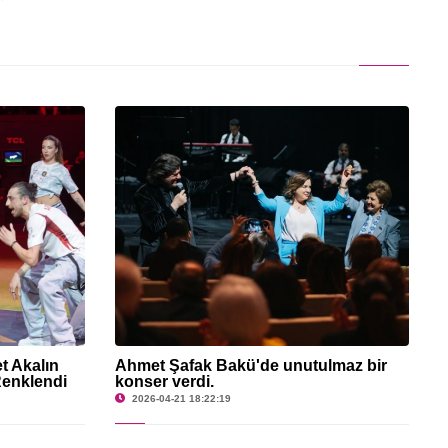
t Akalın
Ahmet Şafak Bakü'de unutulmaz bir
Renklendi
konser verdi.
2026-04-21 18:22:19