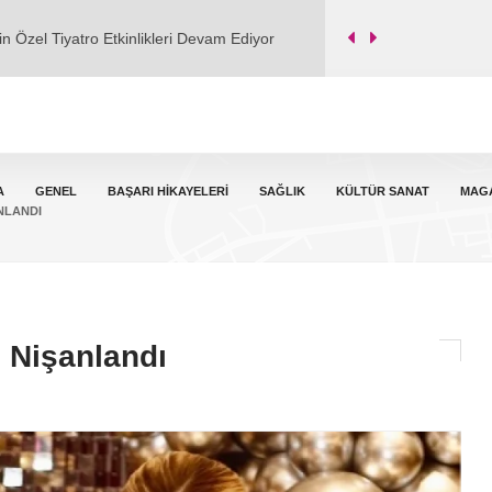
Soğuk Serserisi" adlı şarkısı dijital
 “Çamurdan Sanata” Eğitimi Yeniden Başladı
il Dev'e Taşındı
A
GENEL
BAŞARI HIKAYELERI
SAĞLIK
KÜLTÜR SANAT
MAG
NLANDI
n Özel Tiyatro Etkinlikleri Devam Ediyor
 Nişanlandı