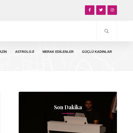
AZIN
ASTROLOJI
MERAK EDILENLER
GÜÇLÜ KADINLAR
Son Dakika