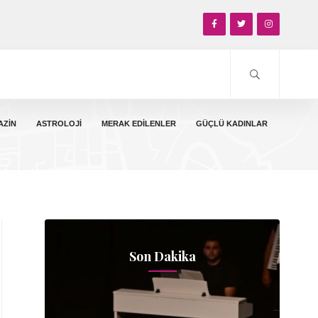
AZIN
ASTROLOJI
MERAK EDILENLER
GÜÇLÜ KADINLAR
Son Dakika