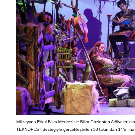
Müzeyyen Erkul Bilim Merkezi ve Bilim Gaziantep Atölyeleri’nin dü
TEKNOFEST desteğiyle gerçekleştirilen 38 takımdan 14’ü final