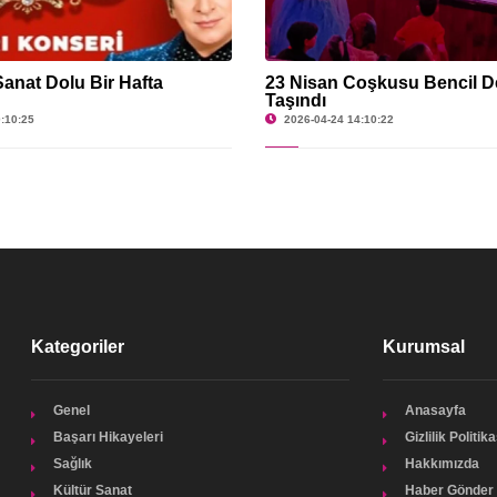
Sanat Dolu Bir Hafta
23 Nisan Coşkusu Bencil D
Taşındı
:10:25
2026-04-24 14:10:22
Kategoriler
Kurumsal
Genel
Anasayfa
Başarı Hikayeleri
Gizlilik Politika
Sağlık
Hakkımızda
Kültür Sanat
Haber Gönder