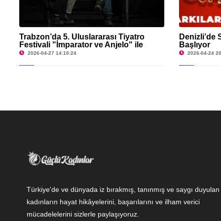
Trabzon’da 5. Uluslararası Tiyatro
Denizli’de 
Festivali "İmparator ve Anjelo" ile
Başlıyor
Sona Erdi.
2026-04-27 14:10:24
2026-04-24 20
Türkiye'de ve dünyada iz bırakmış, tanınmış ve saygı duyulan
kadınların hayat hikâyelerini, başarılarını ve ilham verici
mücadelelerini sizlerle paylaşıyoruz.