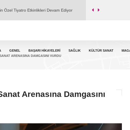
Soğuk Serserisi" adlı şarkısı dijital
 “Çamurdan Sanata” Eğitimi Yeniden Başladı
il Dev'e Taşındı
A
GENEL
BAŞARI HIKAYELERI
SAĞLIK
KÜLTÜR SANAT
MAG
E SANAT ARENASINA DAMGASINI VURDU
 Sanat Arenasına Damgasını