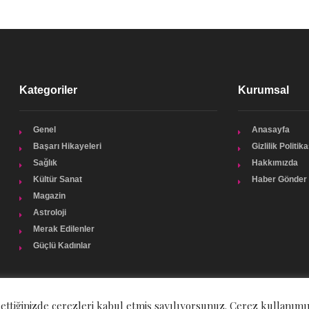
Kategoriler
Kurumsal
Genel
Anasayfa
Başarı Hikayeleri
Gizlilik Politika
Sağlık
Hakkımızda
Kültür Sanat
Haber Gönder
Magazin
Astroloji
Merak Edilenler
Güçlü Kadınlar
 ettiğinizde çerezleri kabul etmiş sayılıyorsunuz. Çerez kullanımı