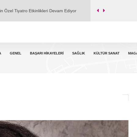
Soğuk Serserisi" adlı şarkısı dijital
 “Çamurdan Sanata” Eğitimi Yeniden Başladı
il Dev'e Taşındı
A
GENEL
BAŞARI HIKAYELERI
SAĞLIK
KÜLTÜR SANAT
MAG
n Özel Tiyatro Etkinlikleri Devam Ediyor