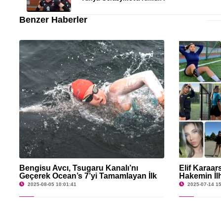
Benzer Haberler
Bengisu Avcı, Tsugaru Kanalı’nı
Elif Karaa
Geçerek Ocean’s 7’yi Tamamlayan İlk
Hakemin İl
Türk Oldu
2025-08-05 10:01:41
2025-07-14 15