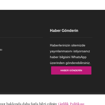
Haber Gönderin
Haberlerinizin sitemizde
sı
yayınlanmasını istiyorsanız
haber bilgisini WhatsApp
üzerinden gönderebilirsiniz.
HABER GÖNDERIN
mız hakkında daha fazla bilgi edinin:
Gizlilik Politikası