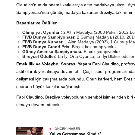
Claudino'nun da önemli katkılarıyla altın madalyaya ulaştı. Ay
Şampiyonası'nda gümüş madalya kazanan Brezilya takımının b
Başarılar ve Ödüller
Olimpiyat Oyunları:
2 Altın Madalya (2008 Pekin, 2012 Lo
FIVB Dünya Şampiyonası:
2 Gümüş Madalya (2010, 201
FIVB Dünya Kupası:
1 Altın Madalya (2003), 1 Gümüş Ma
FIVB Dünya Grand Prix:
Birçok kez şampiyonluk
Güney Amerika Şampiyonası:
Birçok şampiyonluk
Bireysel Ödüller:
En İyi Orta Oyuncu, En İyi Blokör ödüller
Emeklilik ve Voleybol Sonrası Yaşam
Fabi Claudino, profesy
aktif olarak yer almaya devam etti. Çeşitli spor programlarınd
gelişmesi için çalışmalarda bulundu. Onun kariyeri, hem Brez
sporuna büyük katkılar sağlamıştır.
Fabi Claudino, Brezilya voleybolunun sembol isimlerinden biri 
olmaya devam edecektir.
ÖNCEKI HABER
Yuliya Gerasymova Kimdir?