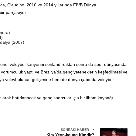
rıca, Claudino, 2010 ve 2014 yıllarında FIVB Dünya
ir parçasıydı.
ndra)
4)
dalya (2007)
i
onel voleybol kariyerini sonlandırdıktan sonra da spor dünyasında
a yorumculuk yaptı ve Brezilya'da genç yeteneklerin keşfedilmesi ve
ilya voleybolunun gelişimine hem de dünya çapında voleybol
olarak hatırlanacak ve genç sporcular için bir ilham kaynağı
SONRAKI HABER
Kim Yeon-koung Kimdir?