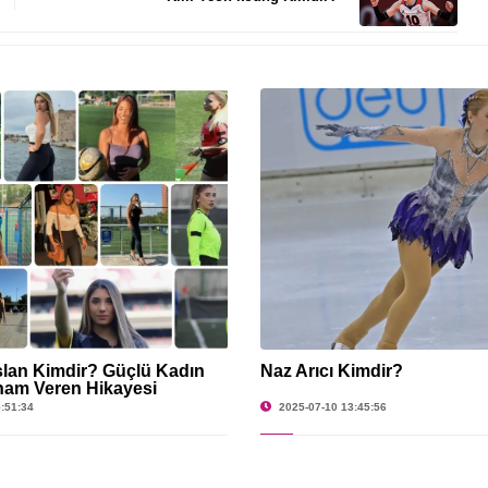
rslan Kimdir? Güçlü Kadın
Naz Arıcı Kimdir?
ham Veren Hikayesi
:51:34
2025-07-10 13:45:56