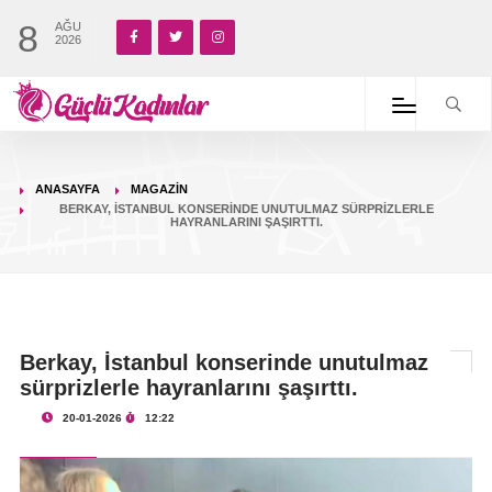
8
AĞU
2026
ANASAYFA
MAGAZIN
BERKAY, İSTANBUL KONSERINDE UNUTULMAZ SÜRPRIZLERLE
HAYRANLARINI ŞAŞIRTTI.
Berkay, İstanbul konserinde unutulmaz
sürprizlerle hayranlarını şaşırttı.
20-01-2026
12:22