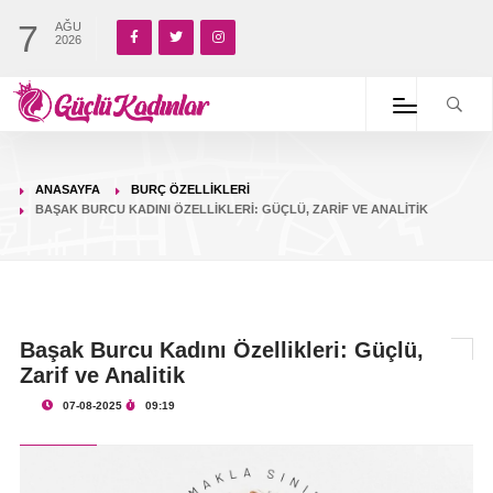
7
AĞU
2026
ANASAYFA
BURÇ ÖZELLIKLERI
BAŞAK BURCU KADINI ÖZELLIKLERI: GÜÇLÜ, ZARIF VE ANALITIK
Başak Burcu Kadını Özellikleri: Güçlü,
Zarif ve Analitik
07-08-2025
09:19