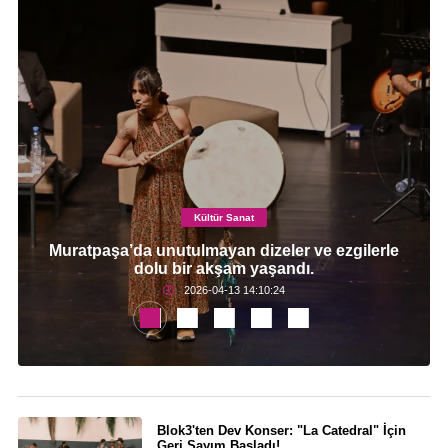
Kültür Sanat
Muratpaşa’da unutulmayan dizeler ve ezgilerle
dolu bir akşam yaşandı.
2026-04-13 14:10:24
Blok3'ten Dev Konser: "La Catedral" İçin
Geri Sayım Başladı!