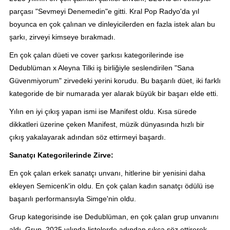
parçası "Sevmeyi Denemedin"e gitti. Kral Pop Radyo'da yıl
boyunca en çok çalınan ve dinleyicilerden en fazla istek alan bu
şarkı, zirveyi kimseye bırakmadı.
En çok çalan düeti ve cover şarkısı kategorilerinde ise
Dedublüman x Aleyna Tilki iş birliğiyle seslendirilen "Sana
Güvenmiyorum" zirvedeki yerini korudu. Bu başarılı düet, iki farklı
kategoride de bir numarada yer alarak büyük bir başarı elde etti.
Yılın en iyi çıkış yapan ismi ise Manifest oldu. Kısa sürede
dikkatleri üzerine çeken Manifest, müzik dünyasında hızlı bir
çıkış yakalayarak adından söz ettirmeyi başardı.
Sanatçı Kategorilerinde Zirve:
En çok çalan erkek sanatçı unvanı, hitlerine bir yenisini daha
ekleyen Semicenk'in oldu. En çok çalan kadın sanatçı ödülü ise
başarılı performansıyla Simge'nin oldu.
Grup kategorisinde ise Dedublüman, en çok çalan grup unvanını
aldı. Grup, 2025 yılında listelerde adından sıkça söz ettirerek