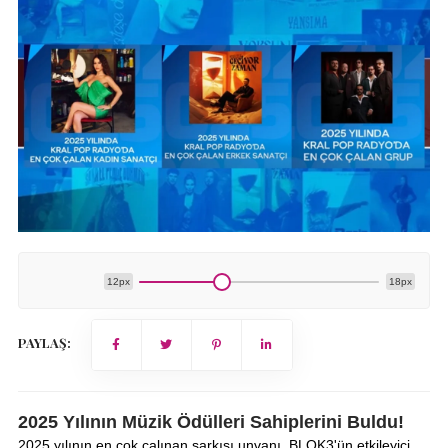
12px
18px
PAYLAŞ:
2025 Yılının Müzik Ödülleri Sahiplerini Buldu!
2025 yılının en çok çalınan şarkısı unvanı, BLOK3'ün etkileyici